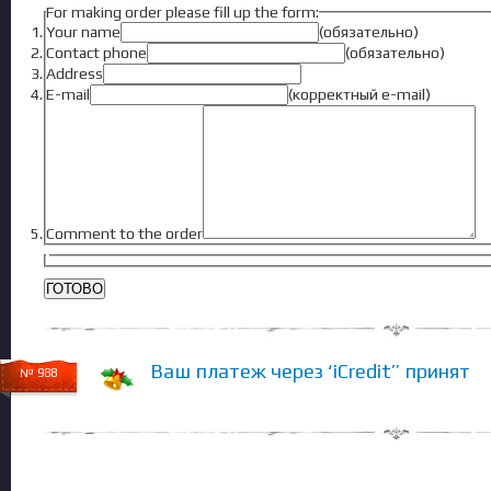
For making order please fill up the form:
Your name
(обязательно)
Contact phone
(обязательно)
Address
E-mail
(корректный e-mail)
Comment to the order
Ваш платеж через ‘iCredit’’ принят
№ 988