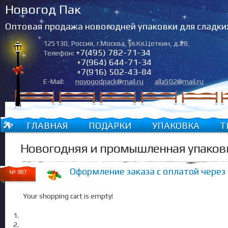
Новогод Пак
Оптовая продажа новогодней упаковки для сладки
125130
,
Россия
,
г.Москва
,
ул.Кл.Цеткин, д.28
,
+7(495) 782-71-34
Телефон:
+7(964) 644-71-34
+7(916) 502-43-84
E-Mail:
novogodpack@mail.ru
alla502@mail.ru
ГЛАВНАЯ
ПОДАРКИ
УПАКОВКА
Т
Новогодняя и промышленная упаков
Оформление заказа с оплатой через с
№ 987
Your shopping cart is empty!