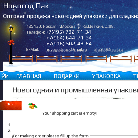
Новогод Пак
Оптовая продажа новогодней упаковки для сладки
125130
,
Россия
,
г.Москва
,
ул.Кл.Цеткин, д.28
,
+7(495) 782-71-34
Телефон:
+7(964) 644-71-34
+7(916) 502-43-84
E-Mail:
novogodpack@mail.ru
alla502@mail.ru
ГЛАВНАЯ
ПОДАРКИ
УПАКОВКА
Т
Новогодняя и промышленная упаков
№ 23
Your shopping cart is empty!
For making order please fill up the form: