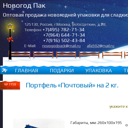
Новогод Пак
Оптовая продажа новогодней упаковки для сладки
125130
,
Россия
,
г.Москва
,
ул.Кл.Цеткин, д.28
,
+7(495) 782-71-34
Телефон:
+7(964) 644-71-34
+7(916) 502-43-84
E-Mail:
novogodpack@mail.ru
alla502@mail.ru
ГЛАВНАЯ
ПОДАРКИ
УПАКОВКА
Т
Портфель «Почтовый» на 2 кг.
№ 1159
укажите 
Габариты, мм: 260х100х195
о