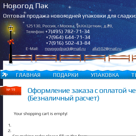
Новогод Пак
Оптовая продажа новогодней упаковки для сладки
125130
,
Россия
,
г.Москва
,
ул.Кл.Цеткин, д.28
,
+7(495) 782-71-34
Телефон:
+7(964) 644-71-34
+7(916) 502-43-84
E-Mail:
novogodpack@mail.ru
alla502@mail.ru
ГЛАВНАЯ
ПОДАРКИ
УПАКОВКА
Т
Оформление заказа с оплатой че
№ 19
(Безналичный расчет)
Your shopping cart is empty!