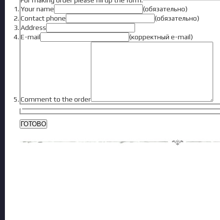
For making order please fill up the form:
Your name
(обязательно)
Contact phone
(обязательно)
Address
E-mail
(корректный e-mail)
Comment to the order