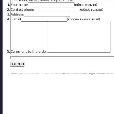
For making order please fill up the form:
Your name
(обязательно)
Contact phone
(обязательно)
Address
E-mail
(корректный e-mail)
Comment to the order