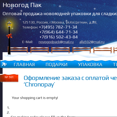
Новогод Пак
Оптовая продажа новогодней упаковки для сладки
125130
,
Россия
,
г.Москва
,
ул.Кл.Цеткин, д.28
,
+7(495) 782-71-34
Телефон:
+7(964) 644-71-34
+7(916) 502-43-84
E-Mail:
novogodpack@mail.ru
alla502@mail.ru
ГЛАВНАЯ
ПОДАРКИ
УПАКОВКА
Т
Оформление заказа с оплатой че
№ 561
‘Chronopay’
Your shopping cart is empty!