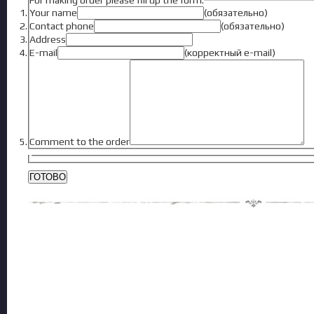
For making order please fill up the form:
Your name
(обязательно)
Contact phone
(обязательно)
Address
E-mail
(корректный e-mail)
Comment to the order