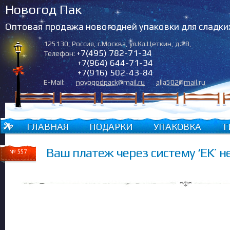
Новогод Пак
Оптовая продажа новогодней упаковки для сладки
125130
,
Россия
,
г.Москва
,
ул.Кл.Цеткин, д.28
,
+7(495) 782-71-34
Телефон:
+7(964) 644-71-34
+7(916) 502-43-84
E-Mail:
novogodpack@mail.ru
alla502@mail.ru
ГЛАВНАЯ
ПОДАРКИ
УПАКОВКА
Т
Ваш платеж через систему ‘EK’ н
№ 557