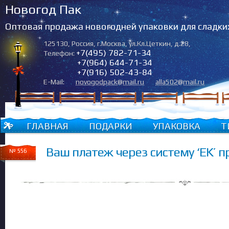
Новогод Пак
Оптовая продажа новогодней упаковки для сладки
125130
,
Россия
,
г.Москва
,
ул.Кл.Цеткин, д.28
,
+7(495) 782-71-34
Телефон:
+7(964) 644-71-34
+7(916) 502-43-84
E-Mail:
novogodpack@mail.ru
alla502@mail.ru
ГЛАВНАЯ
ПОДАРКИ
УПАКОВКА
Т
Ваш платеж через систему ‘EK’ 
№ 556