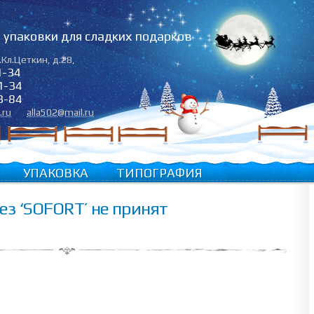
упаковки для сладких подарков
.Кл.Цеткин, д.28
,
1-34
1-34
3-84
.ru
alla502@mail.ru
УПАКОВКА
ТИПОГРАФИЯ
ез ‘SOFORT’ не принят