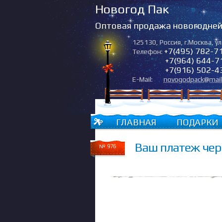
Новогод Пак
Оптовая продажа новогодней 
125130
,
Россия
,
г.Москва
,
ул
+7(495) 782-7
Телефон:
+7(964) 644-7
+7(916) 502-4
E-Mail:
novogodpack@mail
ГЛАВНАЯ
ПОДАРКИ
Ваш платеж чер
№ 976