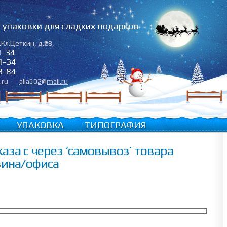
упаковки для сладких подарков
.Кл.Цеткин, д.28
,
1-34
1-34
3-84
.ru
alla502@mail.ru
УПАКОВКА
ТИПОГРАФИЯ
аза с через ‘самовывоз’ товара
зина/офиса