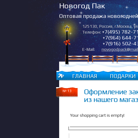
Новогод Пак
Оптовая продажа новогодней 
125130
,
Россия
,
г.Москва
,
ул
+7(495) 782-7
Телефон:
+7(964) 644-7
+7(916) 502-4
E-Mail:
novogodpack@mail
ГЛАВНАЯ
ПОДАРКИ
Оформление зак
№ 13
из нашего мага
Your shopping cart is empty!