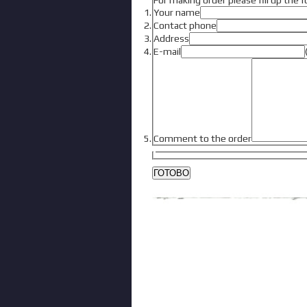
For making order please fill up the 
Your name
Contact phone
Address
E-mail
Comment to the order