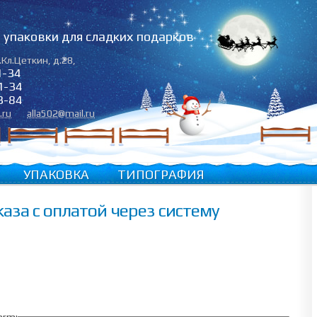
упаковки для сладких подарков
.Кл.Цеткин, д.28
,
1-34
1-34
3-84
.ru
alla502@mail.ru
УПАКОВКА
ТИПОГРАФИЯ
аза с оплатой через систему