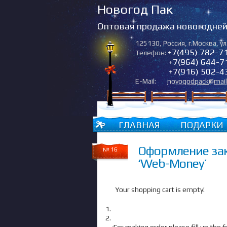
Новогод Пак
Оптовая продажа новогодней 
125130
,
Россия
,
г.Москва
,
ул
+7(495) 782-7
Телефон:
+7(964) 644-7
+7(916) 502-4
E-Mail:
novogodpack@mail
ГЛАВНАЯ
ПОДАРКИ
Оформление зак
№ 16
‘Web-Money’
Your shopping cart is empty!