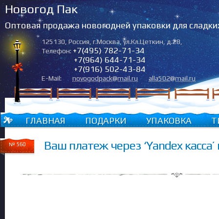
Новогод Пак
Оптовая продажа новогодней упаковки для сладки
125130
,
Россия
,
г.Москва
,
ул.Кл.Цеткин, д.28
,
+7(495) 782-71-34
Телефон:
+7(964) 644-71-34
+7(916) 502-43-84
E-Mail:
novogodpack@mail.ru
alla502@mail.ru
ГЛАВНАЯ
ПОДАРКИ
УПАКОВКА
Т
Ваш платеж через ‘Yandex касса’
№ 560