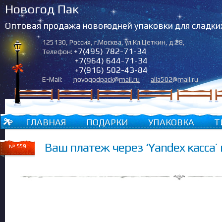
Новогод Пак
Оптовая продажа новогодней упаковки для сладки
125130
,
Россия
,
г.Москва
,
ул.Кл.Цеткин, д.28
,
+7(495) 782-71-34
Телефон:
+7(964) 644-71-34
+7(916) 502-43-84
E-Mail:
novogodpack@mail.ru
alla502@mail.ru
ГЛАВНАЯ
ПОДАРКИ
УПАКОВКА
Т
Ваш платеж через ‘Yandex касса’
№ 559