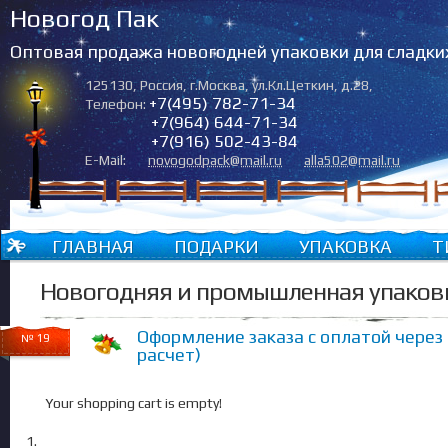
Новогод Пак
Оптовая продажа новогодней упаковки для сладки
125130
,
Россия
,
г.Москва
,
ул.Кл.Цеткин, д.28
,
+7(495) 782-71-34
Телефон:
+7(964) 644-71-34
+7(916) 502-43-84
E-Mail:
novogodpack@mail.ru
alla502@mail.ru
ГЛАВНАЯ
ПОДАРКИ
УПАКОВКА
Т
Новогодняя и промышленная упаков
Оформление заказа с оплатой через
№ 19
расчет)
Your shopping cart is empty!