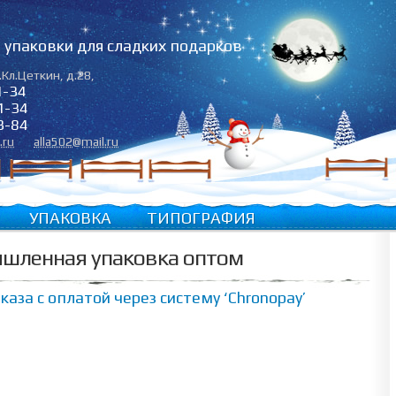
упаковки для сладких подарков
.Кл.Цеткин, д.28
,
1-34
1-34
3-84
.ru
alla502@mail.ru
УПАКОВКА
ТИПОГРАФИЯ
шленная упаковка оптом
аза с оплатой через систему ‘Chronopay’