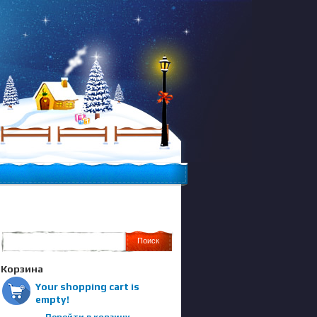
Корзина
Your shopping cart is
empty!