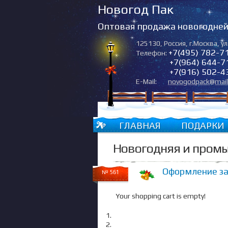
Новогод Пак
Оптовая продажа новогодней 
125130
,
Россия
,
г.Москва
,
ул
+7(495) 782-7
Телефон:
+7(964) 644-7
+7(916) 502-4
E-Mail:
novogodpack@mail
ГЛАВНАЯ
ПОДАРКИ
Новогодняя и промы
Оформление зак
№ 561
Your shopping cart is empty!