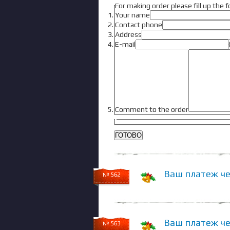
For making order please fill up the 
Your name
Contact phone
Address
E-mail
Comment to the order
Ваш платеж чер
№ 562
Ваш платеж чер
№ 563