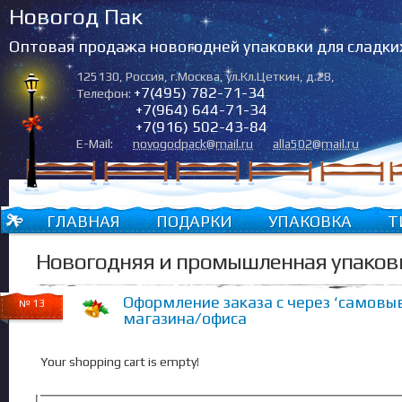
Новогод Пак
Оптовая продажа новогодней упаковки для сладки
125130
,
Россия
,
г.Москва
,
ул.Кл.Цеткин, д.28
,
+7(495) 782-71-34
Телефон:
+7(964) 644-71-34
+7(916) 502-43-84
E-Mail:
novogodpack@mail.ru
alla502@mail.ru
ГЛАВНАЯ
ПОДАРКИ
УПАКОВКА
Т
Новогодняя и промышленная упаков
Оформление заказа с через ‘самовыв
№ 13
магазина/офиса
Your shopping cart is empty!