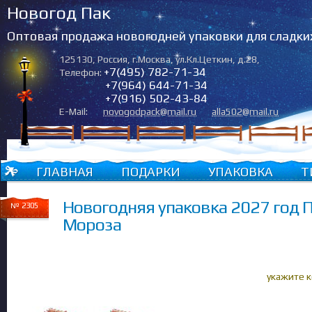
Новогод Пак
Оптовая продажа новогодней упаковки для сладки
125130
,
Россия
,
г.Москва
,
ул.Кл.Цеткин, д.28
,
+7(495) 782-71-34
Телефон:
+7(964) 644-71-34
+7(916) 502-43-84
E-Mail:
novogodpack@mail.ru
alla502@mail.ru
ГЛАВНАЯ
ПОДАРКИ
УПАКОВКА
Т
Новогодняя упаковка 2027 год 
№ 2305
Мороза
укажите 