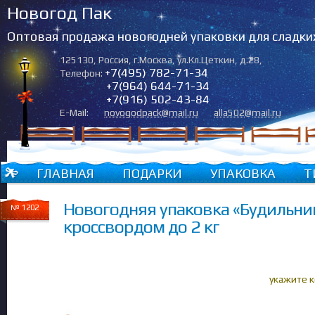
Новогод Пак
Оптовая продажа новогодней упаковки для сладки
125130
,
Россия
,
г.Москва
,
ул.Кл.Цеткин, д.28
,
+7(495) 782-71-34
Телефон:
+7(964) 644-71-34
+7(916) 502-43-84
E-Mail:
novogodpack@mail.ru
alla502@mail.ru
ГЛАВНАЯ
ПОДАРКИ
УПАКОВКА
Т
Новогодняя упаковка «Будильни
№ 1202
кроссвордом до 2 кг
укажите 