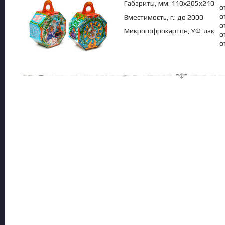
Габариты, мм: 110х205х210
о
о
Вместимость, г.: до 2000
о
Микрогофрокартон, УФ-лак
о
о