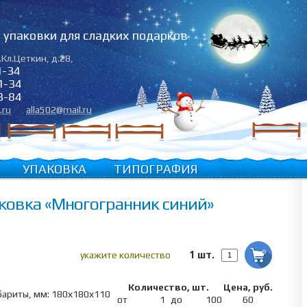
упаковки для сладких подарков
.Кл.Цеткин, д.28
,
1-34
1-34
3-84
.ru
alla502@mail.ru
УПАКОВКА
ТИПОГРАФИЯ
ковка «Многогранник синий»
1 шт.
укажите количество
Количество, шт.
Цена, руб.
бариты, мм: 180х180х110
от
1
до
100
60