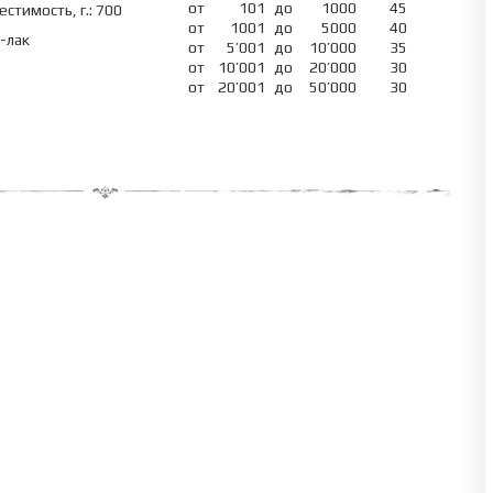
от
101
до
1000
45
естимость, г.: 700
от
1001
до
5000
40
-лак
от
5’001
до
10’000
35
от
10’001
до
20’000
30
от
20’001
до
50’000
30