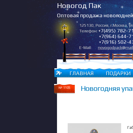
Новогод Пак
Оптовая продажа новогодней 
125130
,
Россия
,
г.Москва
,
ул
+7(495) 782-7
Телефон:
+7(964) 644-7
+7(916) 502-4
E-Mail:
novogodpack@mail
ГЛАВНАЯ
ПОДАРКИ
Новогодняя упа
№ 1105
Га