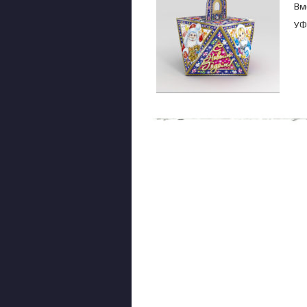
Вм
УФ