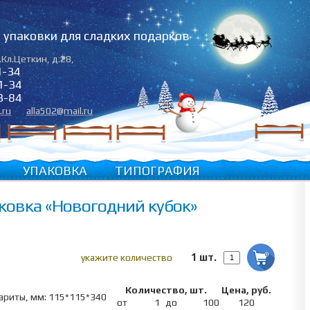
упаковки для сладких подарков
.Кл.Цеткин, д.28
,
1-34
1-34
3-84
.ru
alla502@mail.ru
УПАКОВКА
ТИПОГРАФИЯ
ковка «Новогодний кубок»
1 шт.
укажите количество
Количество, шт.
Цена, руб.
ариты, мм: 115*115*340
от
1
до
100
120