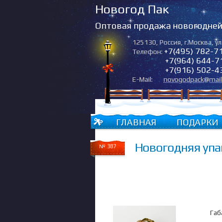
Новогод Пак
Оптовая продажа новогодней 
125130
,
Россия
,
г.Москва
,
ул
+7(495) 782-7
Телефон:
+7(964) 644-7
+7(916) 502-4
E-Mail:
novogodpack@mail
ГЛАВНАЯ
ПОДАРКИ
Новогодняя упа
№ 387
Габ