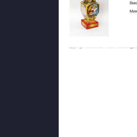
Вме
Мик