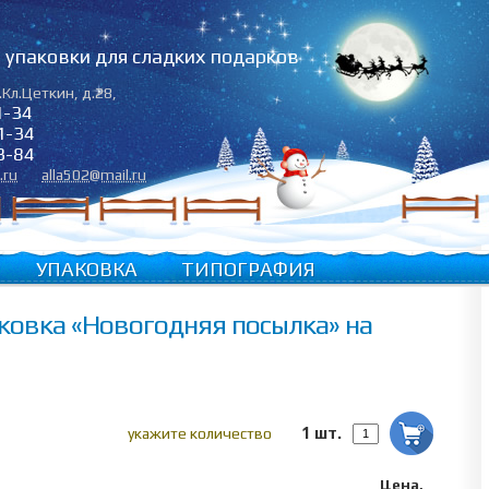
упаковки для сладких подарков
.Кл.Цеткин, д.28
,
1-34
1-34
3-84
.ru
alla502@mail.ru
УПАКОВКА
ТИПОГРАФИЯ
ковка «Новогодняя посылка» на
1 шт.
укажите количество
Цена,