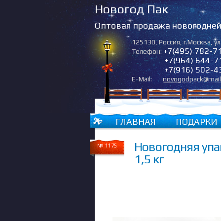
Новогод Пак
Оптовая продажа новогодней 
125130
,
Россия
,
г.Москва
,
ул
+7(495) 782-7
Телефон:
+7(964) 644-7
+7(916) 502-4
E-Mail:
novogodpack@mail
ГЛАВНАЯ
ПОДАРКИ
Новогодняя упа
№ 1175
1,5 кг