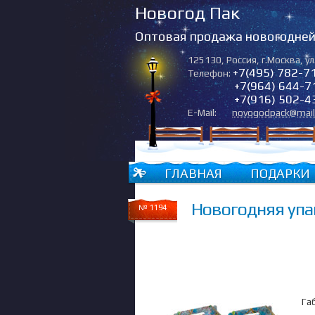
Новогод Пак
Оптовая продажа новогодней 
125130
,
Россия
,
г.Москва
,
ул
+7(495) 782-7
Телефон:
+7(964) 644-7
+7(916) 502-4
E-Mail:
novogodpack@mail
ГЛАВНАЯ
ПОДАРКИ
Новогодняя упак
№ 1194
Га