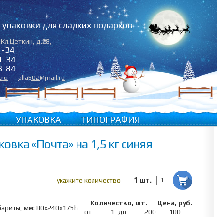
упаковки для сладких подарков
.Кл.Цеткин, д.28
,
1-34
1-34
3-84
.ru
alla502@mail.ru
УПАКОВКА
ТИПОГРАФИЯ
овка «Почта» на 1,5 кг синяя
1 шт.
укажите количество
Количество, шт.
Цена,
руб.
бариты, мм: 80х240х175h
от
1
до
200
100