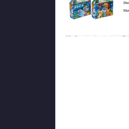
Вм
Ми