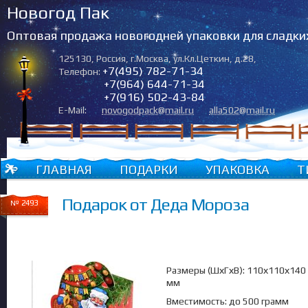
Новогод Пак
Оптовая продажа новогодней упаковки для сладки
125130
,
Россия
,
г.Москва
,
ул.Кл.Цеткин, д.28
,
+7(495) 782-71-34
Телефон:
+7(964) 644-71-34
+7(916) 502-43-84
E-Mail:
novogodpack@mail.ru
alla502@mail.ru
ГЛАВНАЯ
ПОДАРКИ
УПАКОВКА
Т
Подарок от Деда Мороза
№ 2493
Размеры (ШхГхВ): 110х110х140
мм
Вместимость: до 500 грамм