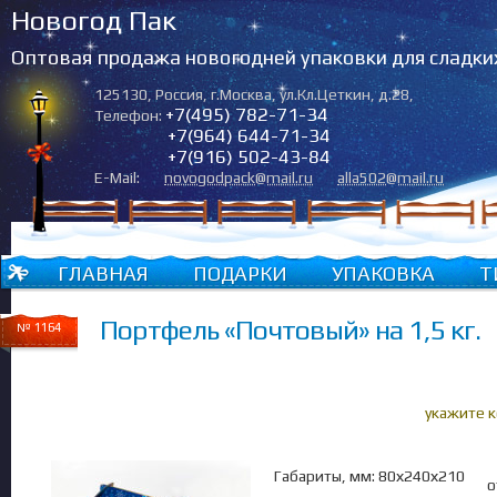
Новогод Пак
Оптовая продажа новогодней упаковки для сладки
125130
,
Россия
,
г.Москва
,
ул.Кл.Цеткин, д.28
,
+7(495) 782-71-34
Телефон:
+7(964) 644-71-34
+7(916) 502-43-84
E-Mail:
novogodpack@mail.ru
alla502@mail.ru
ГЛАВНАЯ
ПОДАРКИ
УПАКОВКА
Т
Портфель «Почтовый» на 1,5 кг.
№ 1164
укажите 
Габариты, мм: 80х240х210
о