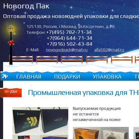
Новогод Пак
Оптовая продажа новогодней упаковки для сладки
125130
,
Россия
,
г.Москва
,
ул.Кл.Цеткин, д.28
,
+7(495) 782-71-34
Телефон:
+7(964) 644-71-34
+7(916) 502-43-84
E-Mail:
novogodpack@mail.ru
alla502@mail.ru
ГЛАВНАЯ
ПОДАРКИ
УПАКОВКА
Т
Промышленная упаковка для Т
№ 2064
Выпускаемая продукция
не останется
незамеченной на полке