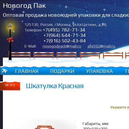
Новогод Пак
Оптовая продажа новогодней упаковки для сладки
125130
,
Россия
,
г.Москва
,
ул.Кл.Цеткин, д.28
,
+7(495) 782-71-34
Телефон:
+7(964) 644-71-34
+7(916) 502-43-84
E-Mail:
novogodpack@mail.ru
alla502@mail.ru
ГЛАВНАЯ
ПОДАРКИ
УПАКОВКА
Т
Шкатулка Красная
№ 815
Укажите 
Габариты, мм:
200х115х200