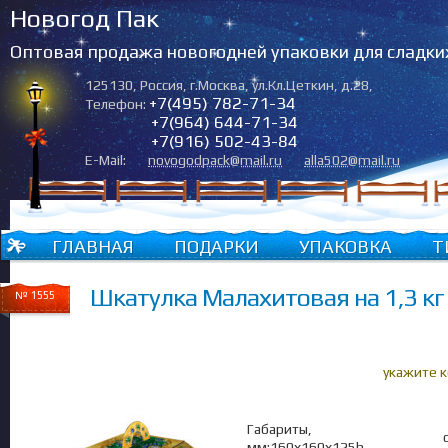
Новогод Пак
Оптовая продажа новогодней упаковки для сладки
125130
,
Россия
,
г.Москва
,
ул.Кл.Цеткин, д.28
,
+7(495) 782-71-34
Телефон:
+7(964) 644-71-34
+7(916) 502-43-84
E-Mail:
novogodpack@mail.ru
alla502@mail.ru
ГЛАВНАЯ
ПОДАРКИ
УПАКОВКА
Т
Шкатулка Малахитовая на 1,3 кг
№ 1555
укажите 
Габариты,
мм:160х160х125h