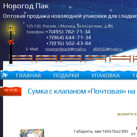
Новогод Пак
Оптовая продажа новогодней упаковки для сладки
125130
,
Россия
,
г.Москва
,
ул.Кл.Цеткин, д.28
,
+7(495) 782-71-34
Телефон:
+7(964) 644-71-34
+7(916) 502-43-84
E-Mail:
novogodpack@mail.ru
alla502@mail.ru
ГЛАВНАЯ
ПОДАРКИ
УПАКОВКА
Т
Сумка с клапаном «Почтовая» на 
№ 1578
укажите 
Габариты, мм:140х70х230h
от