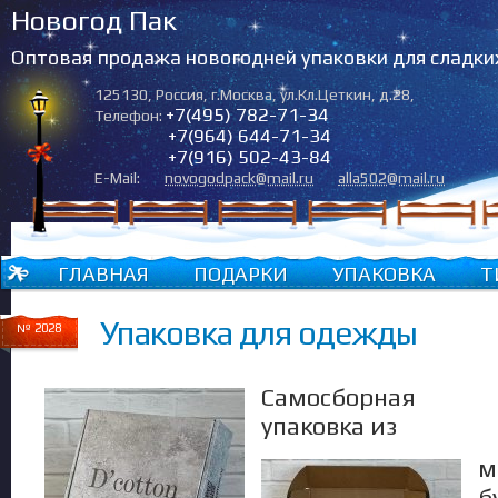
Новогод Пак
Оптовая продажа новогодней упаковки для сладки
125130
,
Россия
,
г.Москва
,
ул.Кл.Цеткин, д.28
,
+7(495) 782-71-34
Телефон:
+7(964) 644-71-34
+7(916) 502-43-84
E-Mail:
novogodpack@mail.ru
alla502@mail.ru
ГЛАВНАЯ
ПОДАРКИ
УПАКОВКА
Т
Упаковка для одежды
№ 2028
Самосборная
упаковка из
м
б