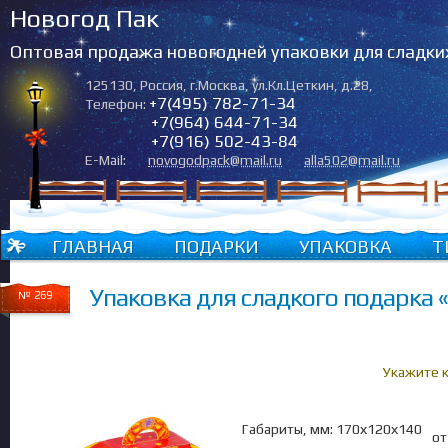
Новогод Пак
Оптовая продажа новогодней упаковки для сладки
125130
,
Россия
,
г.Москва
,
ул.Кл.Цеткин, д.28
,
+7(495) 782-71-34
Телефон:
+7(964) 644-71-34
+7(916) 502-43-84
E-Mail:
novogodpack@mail.ru
alla502@mail.ru
ГЛАВНАЯ
ПОДАРКИ
УПАКОВКА
Т
Упаковка для сладкого подарка 
№ 269
Укажите 
Габариты, мм: 170х120х140
от