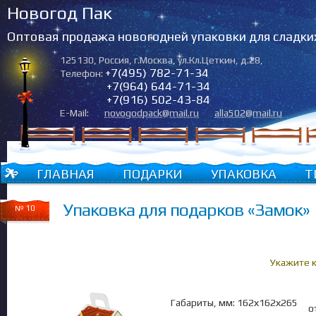
Новогод Пак
Оптовая продажа новогодней упаковки для сладки
125130
,
Россия
,
г.Москва
,
ул.Кл.Цеткин, д.28
,
+7(495) 782-71-34
Телефон:
+7(964) 644-71-34
+7(916) 502-43-84
E-Mail:
novogodpack@mail.ru
alla502@mail.ru
ГЛАВНАЯ
ПОДАРКИ
УПАКОВКА
Т
Упаковка для подарков «Замок»
№ 10
Укажите 
Габариты, мм: 162х162х265
о