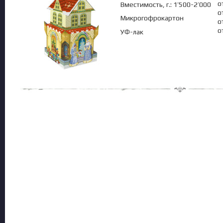
о
Вместимость, г.: 1’500-2’000
о
Микрогофрокартон
о
о
УФ-лак