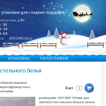
упаковки для сладких подарков
.Кл.Цеткин, д.28
,
1-34
1-34
3-84
.ru
alla502@mail.ru
УПАКОВКА
ТИПОГРАФИЯ
стельного белья
сборная упаковка
икрогофрокартона с
0 шт.
тренними
размерами: 350*260*105мм. для
элитного постельного белья в нежно