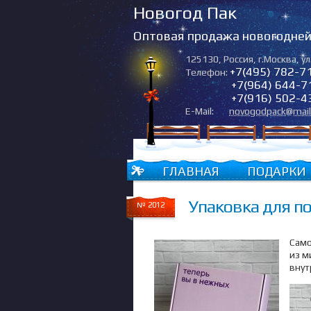
Новогод Пак
Оптовая продажа новогодней 
125130
,
Россия
,
г.Москва
,
ул
+7(495) 782-7
Телефон:
+7(964) 644-7
+7(916) 502-4
E-Mail:
novogodpack@mail
ГЛАВНАЯ
ПОДАРКИ
Упаковка для по
№ 2012
Само
из м
вну