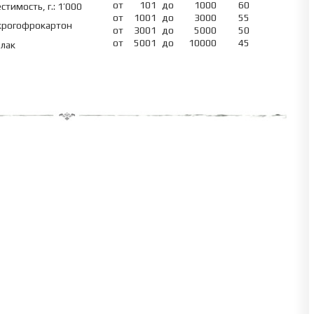
от
101
до
1000
60
стимость, г.: 1’000
от
1001
до
3000
55
рогофрокартон
от
3001
до
5000
50
от
5001
до
10000
45
лак