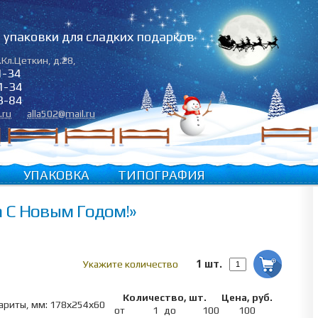
упаковки для сладких подарков
.Кл.Цеткин, д.28
,
1-34
1-34
3-84
.ru
alla502@mail.ru
УПАКОВКА
ТИПОГРАФИЯ
а С Новым Годом!»
1 шт.
Укажите количество
Количество, шт.
Цена, руб.
ариты, мм: 178х254х60
от
1
до
100
100