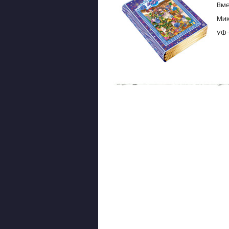
Вме
Мик
УФ-