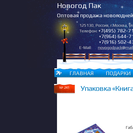
Новогод Пак
Оптовая продажа новогодней 
125130
,
Россия
,
г.Москва
,
ул
+7(495) 782-7
Телефон:
+7(964) 644-7
+7(916) 502-4
E-Mail:
novogodpack@mail
ГЛАВНАЯ
ПОДАРКИ
Упаковка «Книг
№ 241
Габ