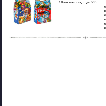
1.Вместимость, г.: до 600
о
о
о
о
о
о