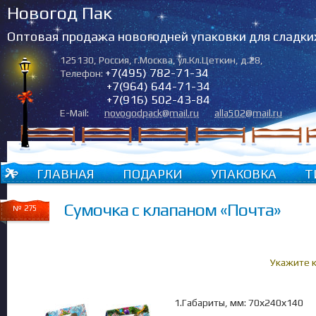
Новогод Пак
Оптовая продажа новогодней упаковки для сладки
125130
,
Россия
,
г.Москва
,
ул.Кл.Цеткин, д.28
,
+7(495) 782-71-34
Телефон:
+7(964) 644-71-34
+7(916) 502-43-84
E-Mail:
novogodpack@mail.ru
alla502@mail.ru
ГЛАВНАЯ
ПОДАРКИ
УПАКОВКА
Т
Сумочка с клапаном «Почта»
№ 275
Укажите 
1.Габариты, мм: 70х240х140