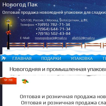
Новогод Пак
Оптовая продажа новогодней упаковки для сладки
125130
,
Россия
,
г.Москва
,
ул.Кл.Цеткин, д.28
,
+7(495) 782-71-34
Телефон:
+7(964) 644-71-34
+7(916) 502-43-84
E-Mail:
novogodpack@mail.ru
alla502@mail.ru
ГЛАВНАЯ
ПОДАРКИ
УПАКОВКА
Т
Новогодняя и промышленная упаков
№ 708
Оптовая и розничная продажа нов
Оптовая и розничная продажа сл