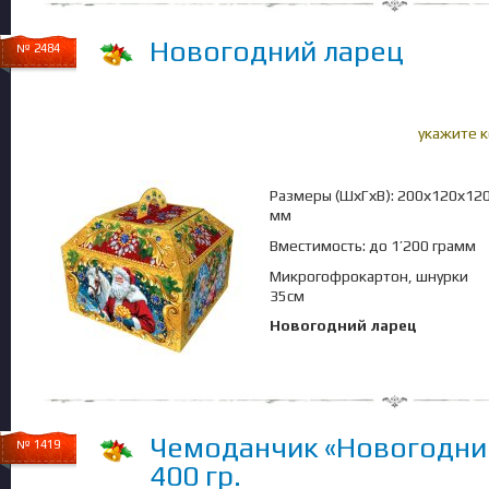
Новогодний ларец
№ 2484
укажите 
Размеры (ШхГхВ): 200х120х12
мм
Вместимость: до 1’200 грамм
Микрогофрокартон, шнурки
35см
Новогодний ларец
Чемоданчик «Новогодний
№ 1419
400 гр.